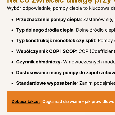
Wybór odpowiedniej pompy ciepła to kluczowa de
Przeznaczenie pompy ciepła
: Zastanów się
Typ dolnego źródła ciepła
: Dolne źródło ci
Typ konstrukcji: monoblok czy split
: Pompy 
Współczynnik COP i SCOP
: COP (Coefficien
Czynnik chłodniczy
: W nowoczesnych modelac
Dostosowanie mocy pompy do zapotrzebow
Standardowe wyposażenie
: Zanim podejmie
Zobacz także:
Cegła nad drzwiami – jak prawidłow