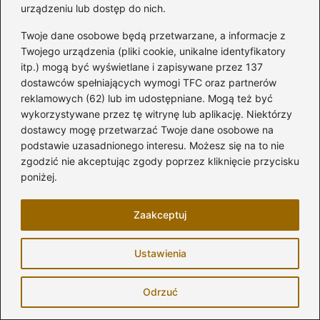
urządzeniu lub dostęp do nich.
Twoje dane osobowe będą przetwarzane, a informacje z
Budowa wymarzonego domu nad rzeką:
Twojego urządzenia (pliki cookie, unikalne identyfikatory
7 rzeczy, o których musisz pamiętać
itp.) mogą być wyświetlane i zapisywane przez 137
dostawców spełniających wymogi TFC oraz partnerów
2026-06-19
reklamowych (62) lub im udostępniane. Mogą też być
wykorzystywane przez tę witrynę lub aplikację. Niektórzy
dostawcy mogę przetwarzać Twoje dane osobowe na
podstawie uzasadnionego interesu. Możesz się na to nie
zgodzić nie akceptując zgody poprzez kliknięcie przycisku
poniżej.
Zaakceptuj
Ustawienia
Odrzuć