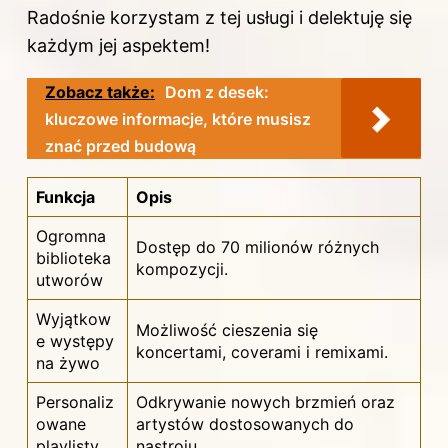
Radośnie korzystam z tej usługi i delektuję się
każdym jej aspektem!
Zobacz także:
Dom z desek:
kluczowe informacje, które musisz
znać przed budową
Funkcja
Opis
Ogromna
Dostęp do 70 milionów różnych
biblioteka
kompozycji.
utworów
Wyjątkow
Możliwość cieszenia się
e występy
koncertami, coverami i remixami.
na żywo
Personaliz
Odkrywanie nowych brzmień oraz
owane
artystów dostosowanych do
playlisty
nastroju.