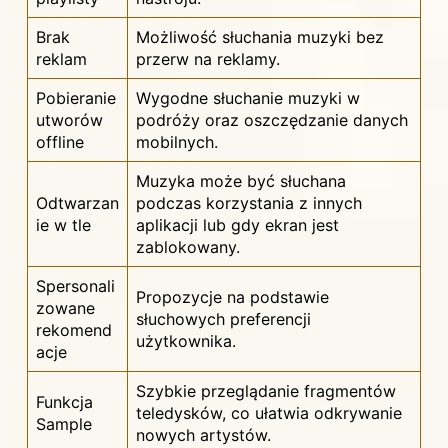
Brak
Możliwość słuchania muzyki bez
reklam
przerw na reklamy.
Pobieranie
Wygodne słuchanie muzyki w
utworów
podróży oraz oszczędzanie danych
offline
mobilnych.
Muzyka może być słuchana
Odtwarzan
podczas korzystania z innych
ie w tle
aplikacji lub gdy ekran jest
zablokowany.
Spersonali
Propozycje na podstawie
zowane
słuchowych preferencji
rekomend
użytkownika.
acje
Szybkie przeglądanie fragmentów
Funkcja
teledysków, co ułatwia odkrywanie
Sample
nowych artystów.