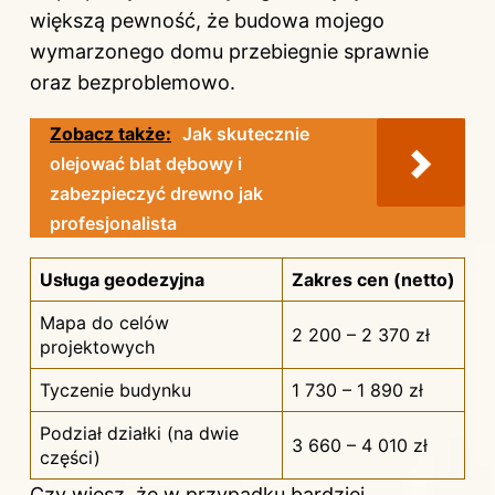
większą pewność, że budowa mojego
wymarzonego domu przebiegnie sprawnie
oraz bezproblemowo.
Zobacz także:
Jak skutecznie
olejować blat dębowy i
zabezpieczyć drewno jak
profesjonalista
Usługa geodezyjna
Zakres cen (netto)
Mapa do celów
2 200 – 2 370 zł
projektowych
Tyczenie budynku
1 730 – 1 890 zł
Podział działki (na dwie
3 660 – 4 010 zł
części)
Czy wiesz, że w przypadku bardziej