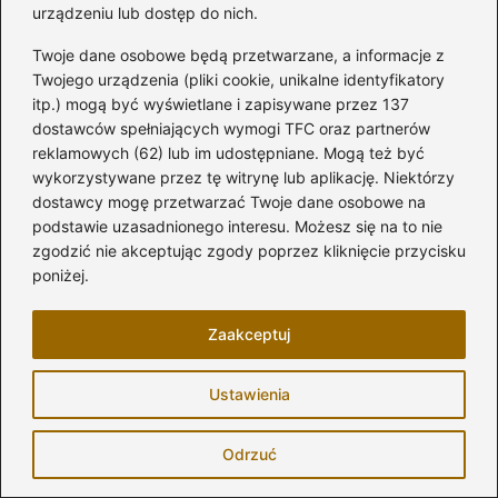
urządzeniu lub dostęp do nich.
Twoje dane osobowe będą przetwarzane, a informacje z
Twojego urządzenia (pliki cookie, unikalne identyfikatory
Marysia Okulska
itp.) mogą być wyświetlane i zapisywane przez 137
Jestem twórczynią bloga modelarskie.pl — przestrzeni dla
dostawców spełniających wymogi TFC oraz partnerów
wszystkich, którzy kochają piękne wnętrza, praktyczne
reklamowych (62) lub im udostępniane. Mogą też być
rozwiązania, majsterkowanie i tworzenie czegoś własnymi
wykorzystywane przez tę witrynę lub aplikację. Niektórzy
rękami. Od lat fascynuje mnie świat modelarstwa, mebli,
dostawcy mogę przetwarzać Twoje dane osobowe na
designu, tapet, elektroniki użytkowej oraz wszystkiego, co
podstawie uzasadnionego interesu. Możesz się na to nie
sprawia, że dom staje się wygodny, funkcjonalny i... trochę
zgodzić nie akceptując zgody poprzez kliknięcie przycisku
bardziej „nasz”.
poniżej.
Na blogu dzielę się poradami, inspiracjami oraz testami
produktów — od narzędzi i materiałów budowlanych po
akcesoria ogrodowe i rozwiązania DIY. Lubię tłumaczyć
Zaakceptuj
rzeczy trudne w sposób prosty i pokazywać, że nawet
skomplikowane prace wykończeniowe czy modelarskie
Ustawienia
można oswoić krok po kroku.
Piszę dla tych, którzy urządzają, odnawiają, budują,
Odrzuć
naprawiają albo po prostu kochają dłubać przy projektach
— małych i dużych. Wierzę, że dom jest miejscem, które
nieustannie tworzymy, a ogród, warsztat czy modelarskie