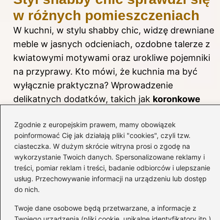
w różnych pomieszczeniach
W kuchni, w stylu shabby chic, widzę drewniane
meble w jasnych odcieniach, ozdobne talerze z
kwiatowymi motywami oraz urokliwe pojemniki
na przyprawy. Kto mówi, że kuchnia ma być
wyłącznie praktyczna? Wprowadzenie
delikatnych dodatków, takich jak
koronkowe
serwetki
czy kolorowe naczynia, czyni ją sercem
Zgodnie z europejskim prawem, mamy obowiązek
domu, gdzie spędzamy wspólne chwile z bliskimi.
poinformować Cię jak działają pliki "cookies", czyli tzw.
W sypialni zaś wyobrażam sobie subtelne
ciasteczka. W dużym skrócie witryna prosi o zgodę na
zasłony oraz miękkie poduszki w odcieniach
wykorzystanie Twoich danych. Spersonalizowane reklamy i
pudrowego różu, a także zwiewne narzuty, które
treści, pomiar reklam i treści, badanie odbiorców i ulepszanie
usług. Przechowywanie informacji na urządzeniu lub dostęp
tworzą idealną przestrzeń do relaksu.
do nich.
Twoje dane osobowe będą przetwarzane, a informacje z
Aranżacja w stylu shabby chic to nie tylko
Twojego urządzenia (pliki cookie, unikalne identyfikatory itp.)