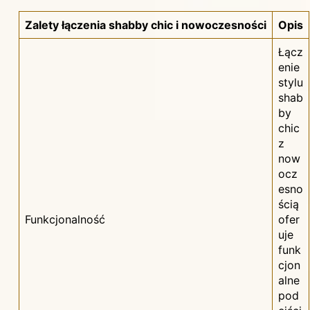
Zalety łączenia shabby chic i nowoczesności
Opis
Łącz
enie
stylu
shab
by
chic
z
now
ocz
esno
ścią
Funkcjonalność
ofer
uje
funk
cjon
alne
pod