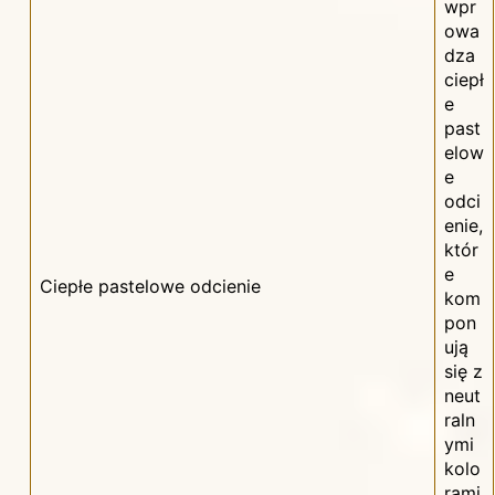
wpr
owa
dza
ciepł
e
past
elow
e
odci
enie,
któr
e
Ciepłe pastelowe odcienie
kom
pon
ują
się z
neut
raln
ymi
kolo
rami