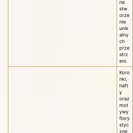
na
stw
orze
nie
unik
alny
ch
prze
strz
eni.
Koro
nki,
haft
y
oraz
mot
ywy
flory
styc
zne