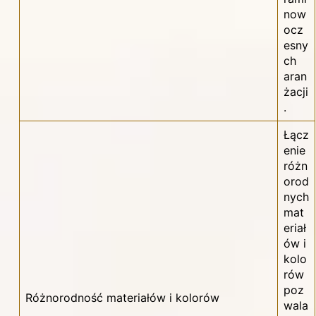
now
ocz
esny
ch
aran
żacji
.
Łącz
enie
różn
orod
nych
mat
eriał
ów i
kolo
rów
poz
Różnorodność materiałów i kolorów
wala