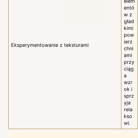
elem
entó
w z
gład
kimi
pow
ierz
Eksperymentowanie z teksturami
chni
ami
przy
ciąg
a
wzr
ok i
sprz
yja
rela
kso
wi.