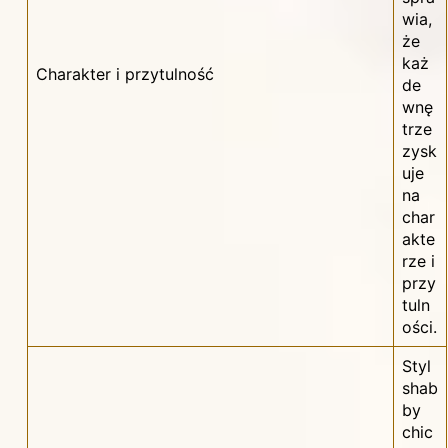
wia,
że
każ
Charakter i przytulność
de
wnę
trze
zysk
uje
na
char
akte
rze i
przy
tuln
ości.
Styl
shab
by
chic