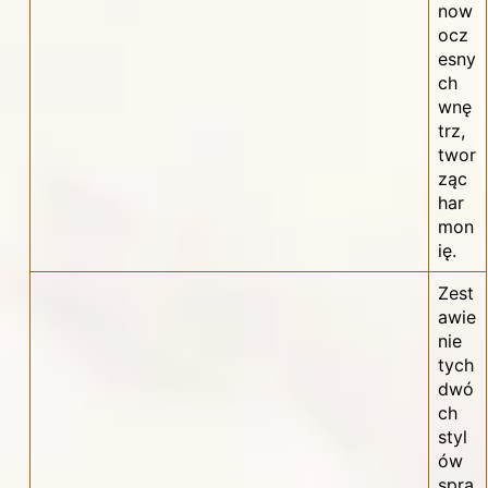
now
ocz
esny
ch
wnę
trz,
twor
ząc
har
mon
ię.
Zest
awie
nie
tych
dwó
ch
styl
ów
spra