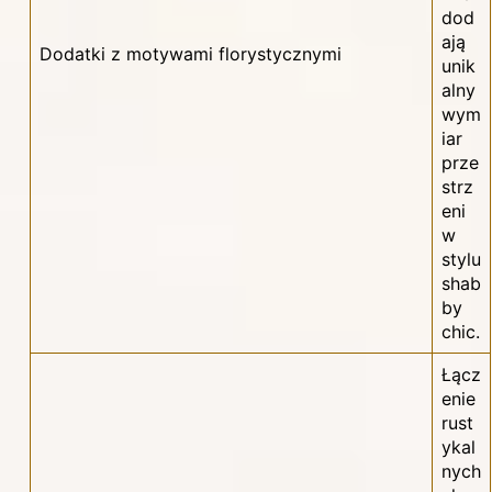
dod
ają
Dodatki z motywami florystycznymi
unik
alny
wym
iar
prze
strz
eni
w
stylu
shab
by
chic.
Łącz
enie
rust
ykal
nych