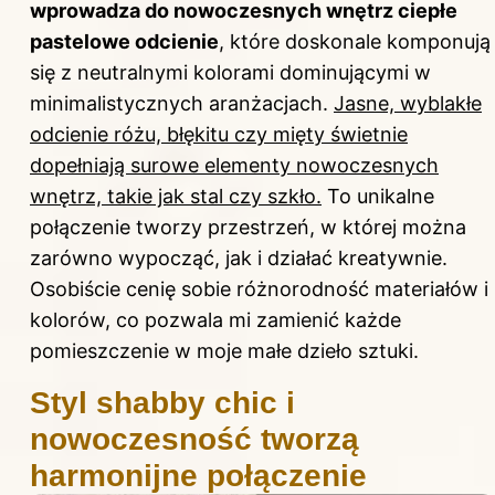
wprowadza do nowoczesnych wnętrz ciepłe
pastelowe odcienie
, które doskonale komponują
się z neutralnymi kolorami dominującymi w
minimalistycznych aranżacjach.
Jasne, wyblakłe
odcienie różu, błękitu czy mięty świetnie
dopełniają surowe elementy nowoczesnych
wnętrz, takie jak stal czy szkło.
To unikalne
połączenie tworzy przestrzeń, w której można
zarówno wypocząć, jak i działać kreatywnie.
Osobiście cenię sobie różnorodność materiałów i
kolorów, co pozwala mi zamienić każde
pomieszczenie w moje małe dzieło sztuki.
Styl shabby chic i
nowoczesność tworzą
harmonijne połączenie