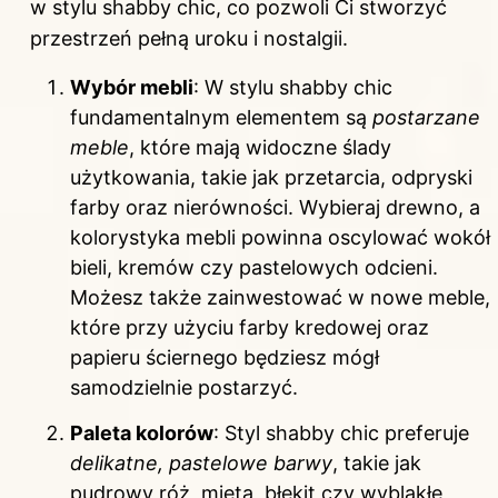
w stylu shabby chic, co pozwoli Ci stworzyć
przestrzeń pełną uroku i nostalgii.
Wybór mebli
: W stylu shabby chic
fundamentalnym elementem są
postarzane
meble
, które mają widoczne ślady
użytkowania, takie jak przetarcia, odpryski
farby oraz nierówności. Wybieraj drewno, a
kolorystyka mebli powinna oscylować wokół
bieli, kremów czy pastelowych odcieni.
Możesz także zainwestować w nowe meble,
które przy użyciu farby kredowej oraz
papieru ściernego będziesz mógł
samodzielnie postarzyć.
Paleta kolorów
: Styl shabby chic preferuje
delikatne, pastelowe barwy
, takie jak
pudrowy róż, mięta, błękit czy wyblakłe