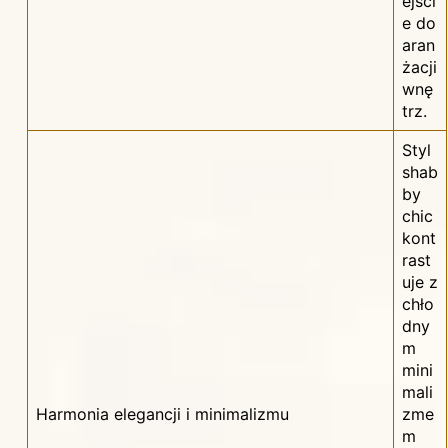
ejści
e do
aran
żacji
wnę
trz.
Styl
shab
by
chic
kont
rast
uje z
chło
dny
m
mini
mali
Harmonia elegancji i minimalizmu
zme
m