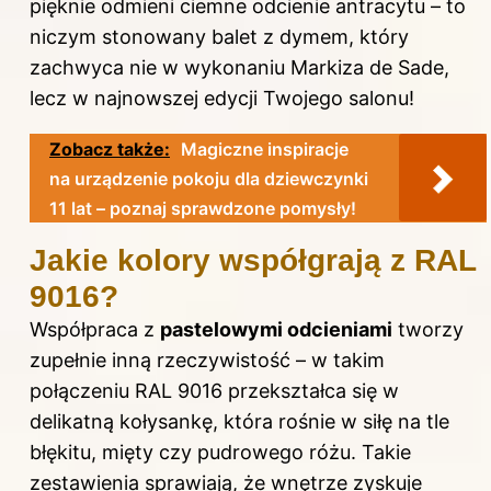
pięknie odmieni ciemne odcienie antracytu – to
niczym stonowany balet z dymem, który
zachwyca nie w wykonaniu Markiza de Sade,
lecz w najnowszej edycji Twojego salonu!
Zobacz także:
Magiczne inspiracje
na urządzenie pokoju dla dziewczynki
11 lat – poznaj sprawdzone pomysły!
Jakie kolory współgrają z RAL
9016?
Współpraca z
pastelowymi odcieniami
tworzy
zupełnie inną rzeczywistość – w takim
połączeniu RAL 9016 przekształca się w
delikatną kołysankę, która rośnie w siłę na tle
błękitu, mięty czy pudrowego różu. Takie
zestawienia sprawiają, że wnętrze zyskuje