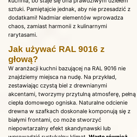
kuchnia, bo staje się ona prawdziwym dziełem
sztuki. Pamiętajcie jednak, aby nie przesadzić z
dodatkami! Nadmiar elementów wprowadza
chaos, zamiast harmonii z kulinarnymi
rarytasami.
Jak używać RAL 9016 z
głową?
W aranżacji kuchni bazującej na RAL 9016 nie
znajdziemy miejsca na nudę. Na przykład,
zestawiając czystą biel z drewnianymi
akcentami, tworzymy przytulną atmosferę, pełną
ciepła domowego ogniska. Naturalne odcienie
drewna w szafkach doskonale komponują się z
białymi frontami, co może stworzyć
niepowtarzalny efekt skandynawski lub
wprowadzić rustykalny klimat.
Warto również