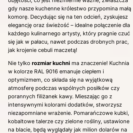
objętości, co jest niezmiernie ważne, zwłaszcza
gdy nasze kuchenne królestwo przypomina małą
komorę. Decydując się na ten odcień, zyskujesz
elegancję oraz świeżość – idealne połączenie dla
każdego kulinarnego artysty, który pragnie czuć
się jak w pałacu, nawet podczas drobnych prac,
jak krojenie cebuli maczetą!
Nie tylko
rozmiar kuchni
ma znaczenie! Kuchnia
w kolorze RAL 9016 emanuje ciepłem i
optymizmem, co składa się na wyjątkową
atmosferę podczas wspólnych posiłków czy
porannych filiżanek kawy. Mieszając go z
intensywnymi kolorami dodatków, stworzysz
niezapomniane wrażenie. Pomarańczowe kubki,
kobaltowe talerze czy zielone rośliny, ustawione
na blacie, będą wyglądały jak milion dolarów na