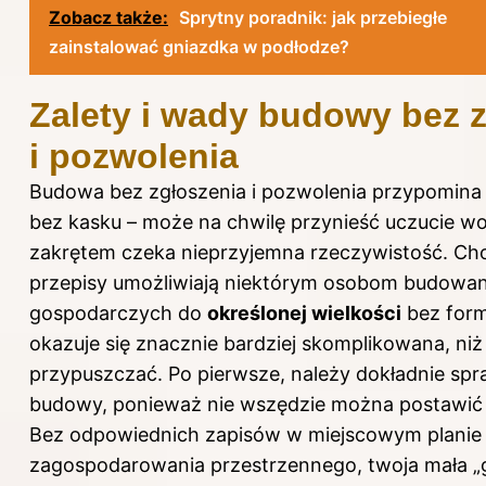
Zobacz także:
Sprytny poradnik: jak przebiegłe
zainstalować gniazdka w podłodze?
Zalety i wady budowy bez 
i pozwolenia
Budowa bez zgłoszenia i pozwolenia przypomina
bez kasku – może na chwilę przynieść uczucie wol
zakrętem czeka nieprzyjemna rzeczywistość. Ch
przepisy umożliwiają niektórym osobom budowa
gospodarczych do
określonej wielkości
bez form
okazuje się znacznie bardziej skomplikowana, ni
przypuszczać. Po pierwsze, należy dokładnie spra
budowy
, ponieważ nie wszędzie można postawić 
Bez odpowiednich zapisów w miejscowym planie
zagospodarowania przestrzennego, twoja mała 