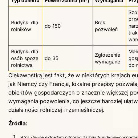
Typ obiektu
Powierzchnia (m²)
Wymagania
Prz
Szo
prz
Budynki dla
Brak
do 150
narz
rolników
pozwoleń
tra
war
Budynki dla
Mał
Zgłoszenie
osób spoza
do 35
gos
wymagane
rolnictwa
do 
Ciekawostką jest fakt, że w niektórych krajach eu
jak Niemcy czy Francja, lokalne przepisy pozwal
obiektów gospodarczych o znacznie większej po
wymagania pozwolenia, co jeszcze bardziej ułatw
działalności rolniczej i rzemieślniczej.
Źródła:
https://www.extradom.pl/porady/artykul-budynek-gospoda