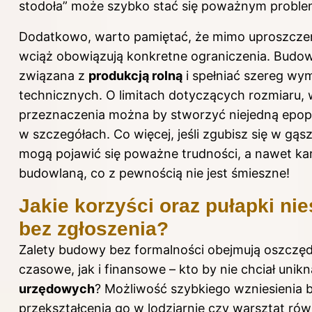
stodoła” może szybko stać się poważnym probl
Dodatkowo, warto pamiętać, że mimo uproszczeni
wciąż obowiązują konkretne ograniczenia. Budow
związana z
produkcją rolną
i spełniać szereg w
technicznych. O limitach dotyczących rozmiaru,
przeznaczenia można by stworzyć niejedną epopej
w szczegółach. Co więcej, jeśli zgubisz się w gąs
mogą pojawić się poważne trudności, a nawet k
budowlaną, co z pewnością nie jest śmieszne!
Jakie korzyści oraz pułapki ni
bez zgłoszenia?
Zalety budowy bez formalności obejmują oszczę
czasowe, jak i finansowe – kto by nie chciał unik
urzędowych
? Możliwość szybkiego wzniesienia b
przekształcenia go w lodziarnię czy warsztat rów