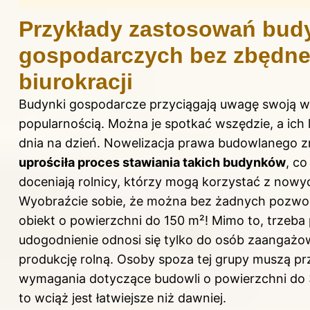
Przykłady zastosowań bu
gospodarczych bez zbędne
biurokracji
Budynki gospodarcze przyciągają uwagę swoją w
popularnością. Można je spotkać wszędzie, a ich l
dnia na dzień. Nowelizacja prawa budowlanego 
uprościła proces stawiania takich budynków
, c
doceniają rolnicy, którzy mogą korzystać z nowy
Wyobraźcie sobie, że można bez żadnych pozw
obiekt o powierzchni do 150 m²! Mimo to, trzeba 
udogodnienie odnosi się tylko do osób zaangaż
produkcję rolną. Osoby spoza tej grupy muszą p
wymagania dotyczące budowli o powierzchni do 3
to wciąż jest łatwiejsze niż dawniej.