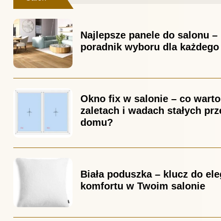
Najlepsze panele do salonu –
poradnik wyboru dla każdego
Okno fix w salonie – co warto
zaletach i wadach stałych pr
domu?
Biała poduszka – klucz do ele
komfortu w Twoim salonie