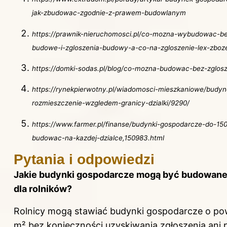
jak-zbudowac-zgodnie-z-prawem-budowlanym
https://prawnik-nieruchomosci.pl/co-mozna-wybudowac-b
budowe-i-zgloszenia-budowy-a-co-na-zgloszenie-lex-zboze-
https://domki-sodas.pl/blog/co-mozna-budowac-bez-zglosz
https://rynekpierwotny.pl/wiadomosci-mieszkaniowe/budy
rozmieszczenie-wzgledem-granicy-dzialki/9290/
https://www.farmer.pl/finanse/budynki-gospodarcze-do-1
budowac-na-kazdej-dzialce,150983.html
Pytania i odpowiedzi
Jakie budynki gospodarcze mogą być budowane
dla rolników?
Rolnicy mogą stawiać budynki gospodarcze o po
m² bez konieczności uzyskiwania zgłoszenia ani 