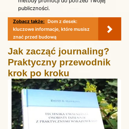
metody promocji do potrzeb Twojej
publiczności.
Zobacz także:
Dom z desek:
kluczowe informacje, które musisz
znać przed budową
Jak zacząć journaling?
Praktyczny przewodnik
krok po kroku