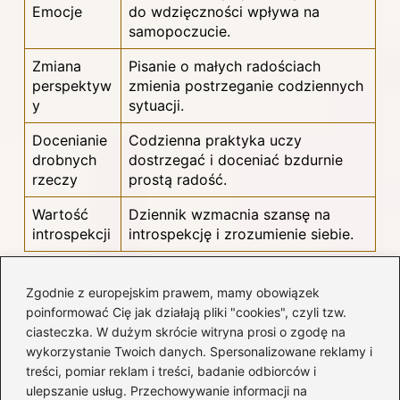
Emocje
do wdzięczności wpływa na
samopoczucie.
Zmiana
Pisanie o małych radościach
perspektyw
zmienia postrzeganie codziennych
y
sytuacji.
Docenianie
Codzienna praktyka uczy
drobnych
dostrzegać i doceniać bzdurnie
rzeczy
prostą radość.
Wartość
Dziennik wzmacnia szansę na
introspekcji
introspekcję i zrozumienie siebie.
Ciekawostka: Badania wykazały, że
Zgodnie z europejskim prawem, mamy obowiązek
prowadzenie dziennika wdzięczności
poinformować Cię jak działają pliki "cookies", czyli tzw.
ciasteczka. W dużym skrócie witryna prosi o zgodę na
może zwiększyć ogólne poczucie
wykorzystanie Twoich danych. Spersonalizowane reklamy i
szczęścia i zmniejszyć objawy depresji, a
treści, pomiar reklam i treści, badanie odbiorców i
nawet poprawić jakość snu dzięki
ulepszanie usług. Przechowywanie informacji na