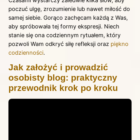
Czasami wystarczy zaledwie kilka słów, aby
poczuć ulgę, zrozumienie lub nawet miłość do
samej siebie. Gorąco zachęcam każdą z Was,
aby spróbowała tej formy ekspresji. Niech
stanie się ona codziennym rytuałem, który
pozwoli Wam odkryć siłę refleksji oraz
piękno
codzienności
.
Jak założyć i prowadzić
osobisty blog: praktyczny
przewodnik krok po kroku