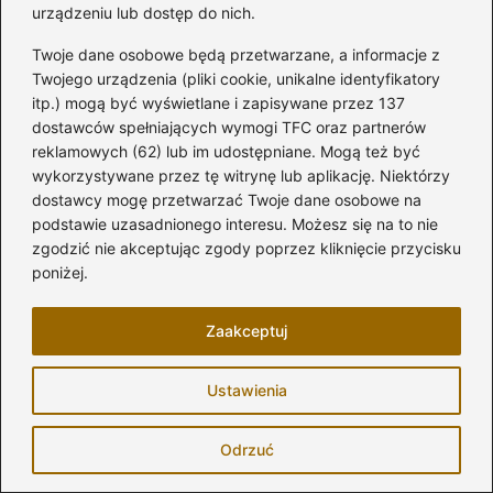
lepszemu radzeniu sobie ze stresem.
urządzeniu lub dostęp do nich.
Twoje dane osobowe będą przetwarzane, a informacje z
Źródła:
Twojego urządzenia (pliki cookie, unikalne identyfikatory
itp.) mogą być wyświetlane i zapisywane przez 137
https://klaudynamaciag.pl/2017/07/dlaczego-wciaz-
dostawców spełniających wymogi TFC oraz partnerów
reklamowych (62) lub im udostępniane. Mogą też być
prowadze-pamietnik/
wykorzystywane przez tę witrynę lub aplikację. Niektórzy
https://zaplanujrownowage.pl/journaling-na-3-sposoby/
dostawcy mogę przetwarzać Twoje dane osobowe na
podstawie uzasadnionego interesu. Możesz się na to nie
https://www.rafalmarkiewicz.pl/dziennik-wdziecznosci-
zgodzić nie akceptując zgody poprzez kliknięcie przycisku
poniżej.
wielka-lekcja-codziennosci/
FAQ – Najczęściej zadawane
Zaakceptuj
pytania
Jakie korzyści płyną z prowadzenia
Ustawienia
osobistego dziennika?
Odrzuć
Prowadzenie osobistego dziennika pomaga w