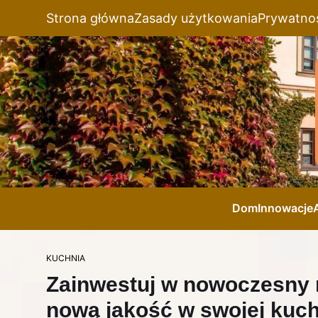
Strona główna
Zasady użytkowania
Prywatno
Dom
Innowacje
KUCHNIA
Zainwestuj w nowoczesny n
nową jakość w swojej kuch