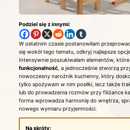
Podziel się z innymi:
W ostatnim czasie postanowiłam przeprowad
się wokół tego tematu, odkryj
najlepsze opcj
Intensywnie poszukiwałam elementów, które
funkcjonalność
, a jednocześnie stworzą pr
nowoczesny narożnik kuchenny, który doskon
tylko spożywam w nim posiłki, lecz także trak
lub do prowadzenia rozmów przy filiżance ka
forma wprowadza harmonię do wnętrza, spra
nowego wymiaru przyjemności.
Na skróty: