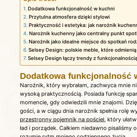
Dodatkowa funkcjonalność w kuchni
Przytulna atmosfera dzięki stylowi
Praktyczność i estetyka: jak narożnik kuche
Narożnik kuchenny jako centralny punkt spo
Narożnik jako idealne miejsce do spotkań ro
Selsey Design: polskie meble, które odmieni
Selsey Design łączy trendy z funkcjonalności
Dodatkowa funkcjonalność 
Narożnik, który wybrałam, zachwyca mnie ni
wysoką praktycznością. Posiada funkcję spa
momencie, gdy odwiedzili mnie znajomi. Dzi
gości, a w ciągu dnia narożnik spełnia rolę 
przestronny pojemnik na pościel
, który ułat
ład i porządek. Całkiem niedawno pisaliśmy 
rozumie rytm mojego codziennego życia.