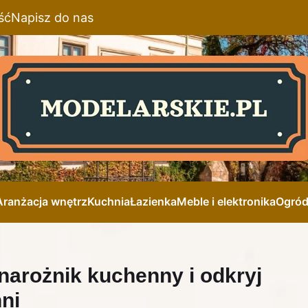
ść
Napisz do nas
Aranżacja wnętrz
Kuchnia
Łazienka
Meble i elektronika
Ogró
arożnik kuchenny i odkryj
ni