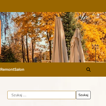
d
Remont
Salon