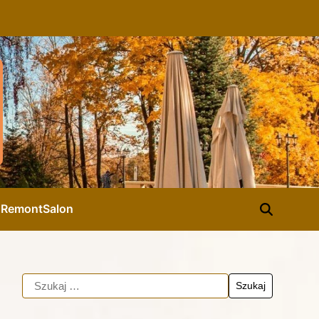
d
Remont
Salon