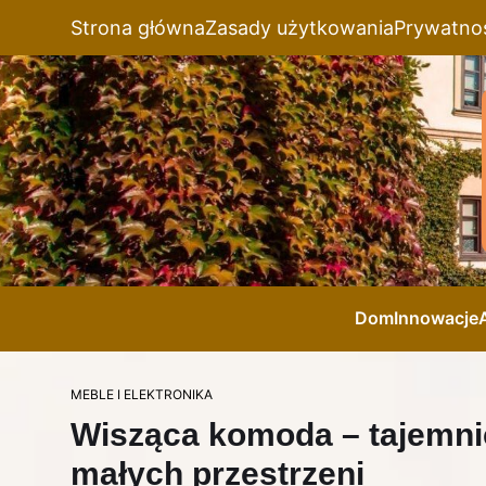
Strona główna
Zasady użytkowania
Prywatno
Dom
Innowacje
MEBLE I ELEKTRONIKA
Wisząca komoda – tajemnic
małych przestrzeni