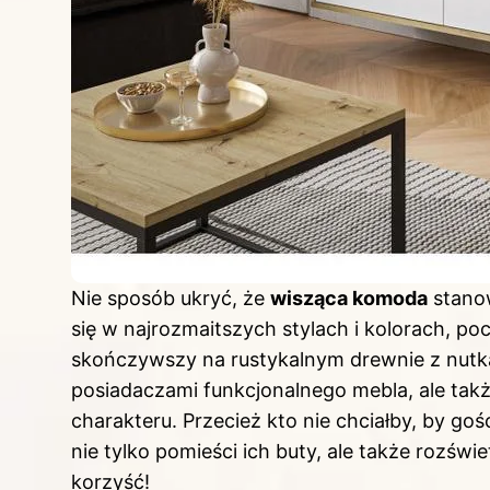
Nie sposób ukryć, że
wisząca komoda
stanow
się w najrozmaitszych stylach i kolorach, 
skończywszy na rustykalnym drewnie z nutk
posiadaczami funkcjonalnego mebla, ale ta
charakteru. Przecież kto nie chciałby, by go
nie tylko pomieści ich buty, ale także rozśw
korzyść!