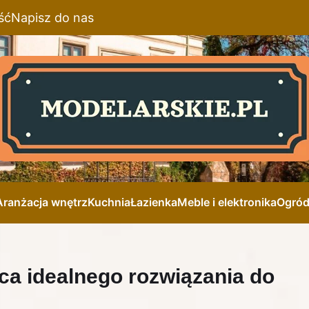
ść
Napisz do nas
Aranżacja wnętrz
Kuchnia
Łazienka
Meble i elektronika
Ogró
a idealnego rozwiązania do