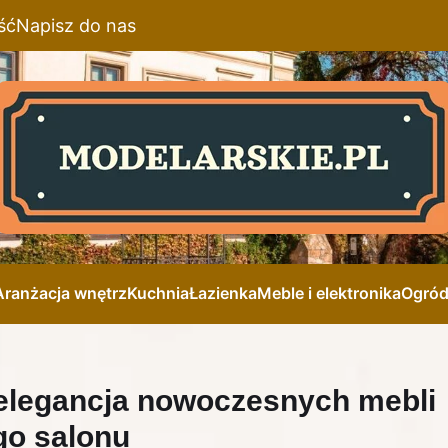
ść
Napisz do nas
Aranżacja wnętrz
Kuchnia
Łazienka
Meble i elektronika
Ogró
elegancja nowoczesnych mebli
go salonu