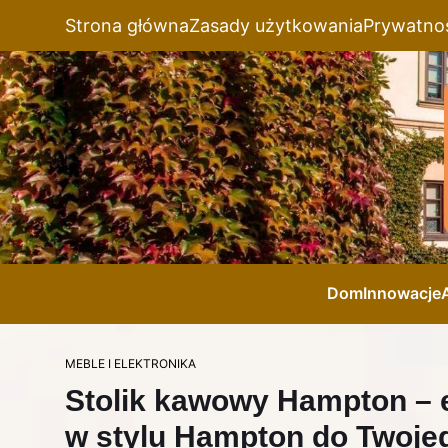
Strona główna
Zasady użytkowania
Prywatno
Dom
Innowacje
MEBLE I ELEKTRONIKA
Stolik kawowy Hampton – 
w stylu Hampton do Twoje