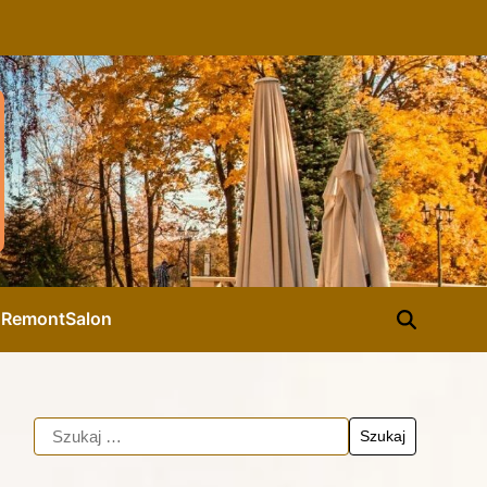
d
Remont
Salon