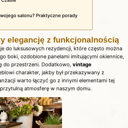
swojego salonu? Praktyczne porady
y elegancję z funkcjonalnością
uje do luksusowych rezydencji, które często można
o boki, ozdobione panelami imitującymi okiennice,
ę do przestrzeni. Dodatkowo,
vintage
meblowi charakter, jakby był przekazywany z
anżacji warto łączyć go z innymi elementami tej
 i przytulną atmosferę w naszym domu.