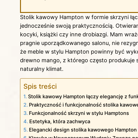
Stolik kawowy Hampton w formie skrzyni łąc
jednocześnie swoją praktycznością. Otwiera
kocyki, książki czy inne drobiazgi. Mam wraż
pragnie uporządkowanego salonu, nie rezygnu
że meble w stylu Hampton powinny być wykon
drewno mango, z którego często produkuje się
naturalny klimat.
Spis treści
Stolik kawowy Hampton łączy elegancję z fun
Praktyczność i funkcjonalność stolika kawo
Funkcjonalność skrzyni w stylu Hamptons
Estetyka, która zachwyca
Elegancki design stolika kawowego Hampton 
Klasyka w Nowoczesnym Wydaniu Zawsze na