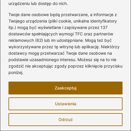
urządzeniu lub dostęp do nich.
https://www.multilampy.pl/lampy-oswietlenie-
Twoje dane osobowe będą przetwarzane, a informacje z
zewnetrzne-ogrodowe
Twojego urządzenia (pliki cookie, unikalne identyfikatory
itp.) mogą być wyświetlane i zapisywane przez 137
https://www.lampyogrodowe.com.pl/produkt/lampa-
dostawców spełniających wymogi TFC oraz partnerów
ogrodowa-n4-klosz-kula/
reklamowych (62) lub im udostępniane. Mogą też być
wykorzystywane przez tę witrynę lub aplikację. Niektórzy
https://www.prolamp.pl/lampa-zeliwna-n2a-klosz-
dostawcy mogę przetwarzać Twoje dane osobowe na
szesciokatny.html
podstawie uzasadnionego interesu. Możesz się na to nie
zgodzić nie akceptując zgody poprzez kliknięcie przycisku
https://www.prolamp.pl/lampa-ogrodowa-z-zeliwa-n5-
poniżej.
klosz-kula.html
FAQ – Najczęstsze pytania
Zaakceptuj
Jakie materiały kloszy do lamp ogrodowych
Ustawienia
są najlepsze?
Najlepsze materiały kloszy do lamp
Odrzuć
ogrodowych to polimetakryl metylu (PMMA)