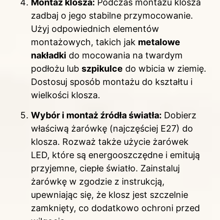
Montaż klosza:
Podczas montażu klosza
zadbaj o jego stabilne przymocowanie.
Użyj odpowiednich elementów
montażowych, takich jak
metalowe
nakładki
do mocowania na twardym
podłożu lub
szpikulce
do wbicia w ziemię.
Dostosuj sposób montażu do kształtu i
wielkości klosza.
Wybór i montaż źródła światła:
Dobierz
właściwą żarówkę (najczęściej E27) do
klosza. Rozważ także użycie żarówek
LED, które są energooszczędne i emitują
przyjemne, ciepłe światło. Zainstaluj
żarówkę w zgodzie z instrukcją,
upewniając się, że klosz jest szczelnie
zamknięty, co dodatkowo ochroni przed