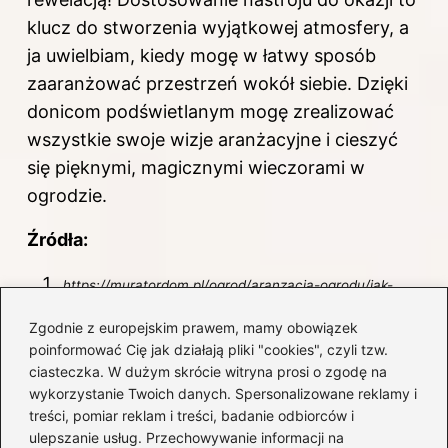
klucz do stworzenia wyjątkowej atmosfery, a
ja uwielbiam, kiedy mogę w łatwy sposób
zaaranżować przestrzeń wokół siebie. Dzięki
donicom podświetlanym mogę zrealizować
wszystkie swoje wizje aranżacyjne i cieszyć
się pięknymi, magicznymi wieczorami w
ogrodzie.
Źródła:
https://muratordom.pl/ogrod/aranzacja-ogrodu/jak-
ladnie-oswietlic-ogrod-oryginalne-nowoczesne-lampy-
Zgodnie z europejskim prawem, mamy obowiązek
do-ogrodu-montaz-zasilanie-i-sterowanie-
poinformować Cię jak działają pliki "cookies", czyli tzw.
oswietleniem-w-ogrodzie-aa-eUdw-jJMj-P4A2.html
ciasteczka. W dużym skrócie witryna prosi o zgodę na
wykorzystanie Twoich danych. Spersonalizowane reklamy i
https://www.brw.pl/blog/lampy-gruntowe-czy-stojace-
treści, pomiar reklam i treści, badanie odbiorców i
jak-oswietlic-sciezke-ogrodowa/
ulepszanie usług. Przechowywanie informacji na