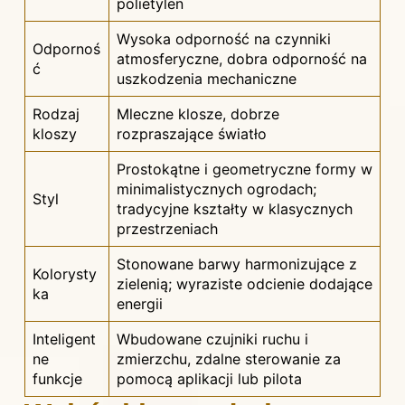
polietylen
Wysoka odporność na czynniki
Odpornoś
atmosferyczne, dobra odporność na
ć
uszkodzenia mechaniczne
Rodzaj
Mleczne klosze, dobrze
kloszy
rozpraszające światło
Prostokątne i geometryczne formy w
minimalistycznych ogrodach;
Styl
tradycyjne kształty w klasycznych
przestrzeniach
Stonowane barwy harmonizujące z
Kolorysty
zielenią; wyraziste odcienie dodające
ka
energii
Inteligent
Wbudowane czujniki ruchu i
ne
zmierzchu, zdalne sterowanie za
funkcje
pomocą aplikacji lub pilota