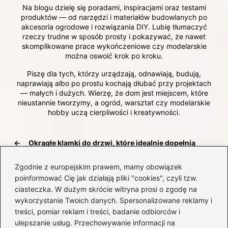
Na blogu dzielę się poradami, inspiracjami oraz testami
produktów — od narzędzi i materiałów budowlanych po
akcesoria ogrodowe i rozwiązania DIY. Lubię tłumaczyć
rzeczy trudne w sposób prosty i pokazywać, że nawet
skomplikowane prace wykończeniowe czy modelarskie
można oswoić krok po kroku.
Piszę dla tych, którzy urządzają, odnawiają, budują,
naprawiają albo po prostu kochają dłubać przy projektach
— małych i dużych. Wierzę, że dom jest miejscem, które
nieustannie tworzymy, a ogród, warsztat czy modelarskie
hobby uczą cierpliwości i kreatywności.
←
Okrągłe klamki do drzwi, które idealnie dopełnią
nowoczesne wnętrze
Zgodnie z europejskim prawem, mamy obowiązek
→
Planer budowy domu – jak kompleksowe narzędzie
poinformować Cię jak działają pliki "cookies", czyli tzw.
usprawnia zarządzanie budową
ciasteczka. W dużym skrócie witryna prosi o zgodę na
wykorzystanie Twoich danych. Spersonalizowane reklamy i
treści, pomiar reklam i treści, badanie odbiorców i
ulepszanie usług. Przechowywanie informacji na
Dodaj komentarz