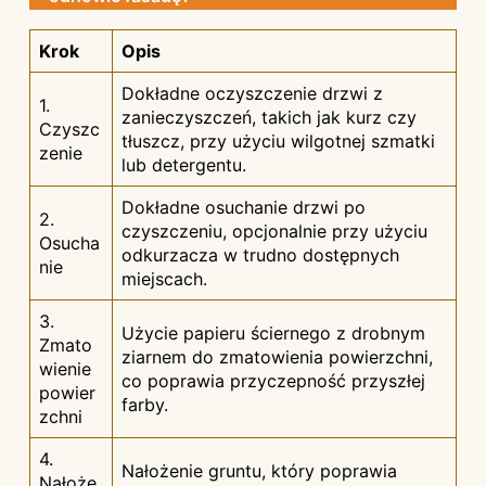
Krok
Opis
Dokładne oczyszczenie drzwi z
1.
zanieczyszczeń, takich jak kurz czy
Czyszc
tłuszcz, przy użyciu wilgotnej szmatki
zenie
lub detergentu.
Dokładne osuchanie drzwi po
2.
czyszczeniu, opcjonalnie przy użyciu
Osucha
odkurzacza w trudno dostępnych
nie
miejscach.
3.
Użycie papieru ściernego z drobnym
Zmato
ziarnem do zmatowienia powierzchni,
wienie
co poprawia przyczepność przyszłej
powier
farby.
zchni
4.
Nałożenie gruntu, który poprawia
Nałoże