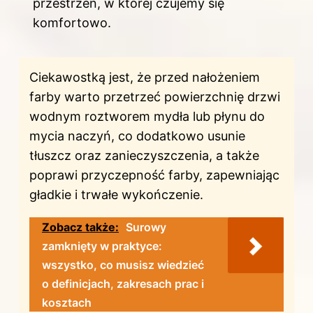
przestrzeń, w której czujemy się
komfortowo.
Ciekawostką jest, że przed nałożeniem
farby warto przetrzeć powierzchnię drzwi
wodnym roztworem mydła lub płynu do
mycia naczyń, co dodatkowo usunie
tłuszcz oraz zanieczyszczenia, a także
poprawi przyczepność farby, zapewniając
gładkie i trwałe wykończenie.
Zobacz także:
Surowy
zamknięty w praktyce:
wszystko, co musisz wiedzieć
o definicjach, zakresach prac i
kosztach