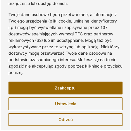
urządzeniu lub dostęp do nich.
Twoje dane osobowe będą przetwarzane, a informacje z
Twój adres email nie zostanie opublikowany.
Wymagane pola są oznaczone
*
Twojego urządzenia (pliki cookie, unikalne identyfikatory
itp.) mogą być wyświetlane i zapisywane przez 137
Komentarz
*
dostawców spełniających wymogi TFC oraz partnerów
reklamowych (62) lub im udostępniane. Mogą też być
wykorzystywane przez tę witrynę lub aplikację. Niektórzy
dostawcy mogę przetwarzać Twoje dane osobowe na
podstawie uzasadnionego interesu. Możesz się na to nie
zgodzić nie akceptując zgody poprzez kliknięcie przycisku
poniżej.
Nazwa
*
Zaakceptuj
Adres email
*
Ustawienia
Odrzuć
Witryna internetowa