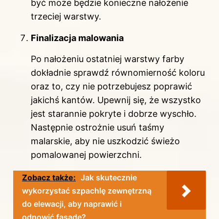
być może będzie konieczne nałożenie
trzeciej warstwy.
Finalizacja malowania
Po nałożeniu ostatniej warstwy farby
dokładnie sprawdź równomierność koloru
oraz to, czy nie potrzebujesz poprawić
jakichś kantów. Upewnij się, że wszystko
jest starannie pokryte i dobrze wyschło.
Następnie ostrożnie usuń taśmy
malarskie, aby nie uszkodzić świeżo
pomalowanej powierzchni.
Zobacz także:
Jak skutecznie
wykorzystać szpachlę zewnętrzną
do elewacji, aby naprawić i
odnowić fasadę?