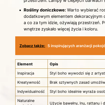
przestrzeni. Lampy w ciepłych barwach s
Rośliny doniczkowe:
Warto wybierać roś
dodatkowym elementem dekoracyjnym cał
a co za tym idzie, ożywiają przestrzeń. P
wnętrze zyskało więcej życia i koloru.
Zobacz także:
5 inspirujących aranżacji poko
Element
Opis
Inspiracja
Styl boho wywodzi się z artyst
Kreatywność
Brak sztywnych zasad umożliw
Indywidualność
Styl boho idealnie wyraża osob
Naturalne
Użycie bawełny, lnu, rattanu i