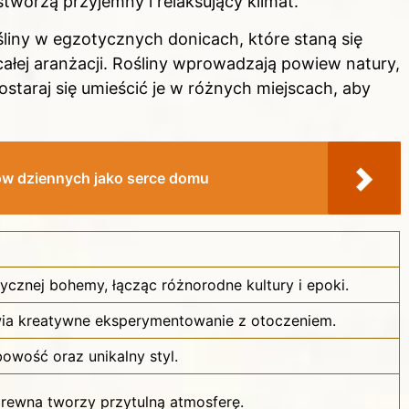
tworzą przyjemny i relaksujący klimat.
liny w egzotycznych donicach, które staną się
ej aranżacji. Rośliny wprowadzają powiew natury,
ostaraj się umieścić je w różnych miejscach, aby
jów dziennych jako serce domu
ycznej bohemy, łącząc różnorodne kultury i epoki.
ia kreatywne eksperymentowanie z otoczeniem.
owość oraz unikalny styl.
 drewna tworzy przytulną atmosferę.