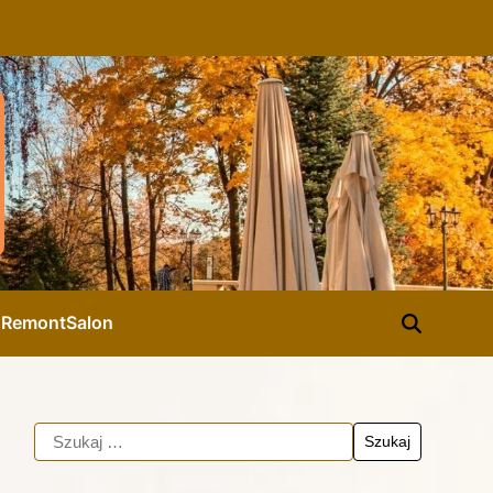
d
Remont
Salon