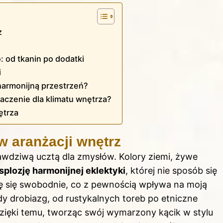
z
 od tkanin po dodatki
i
 harmonijną przestrzeń?
aczenie dla klimatu wnętrza?
ętrza
w aranżacji wnętrz
awdziwą ucztą dla zmysłów. Kolory ziemi, żywe
splozję harmonijnej eklektyki
, której nie sposób się
uję się swobodnie, co z pewnością wpływa na moją
 drobiazg, od rustykalnych toreb po etniczne
Dzięki temu, tworząc swój wymarzony kącik w stylu