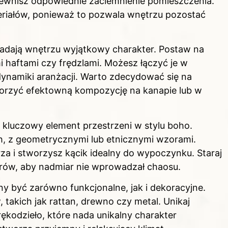
pewnisz odpowiednie zaciemnienie pomieszczenia.
teriałów, ponieważ to pozwala wnętrzu pozostać
adają wnętrzu wyjątkowy charakter. Postaw na
 haftami czy frędzlami. Możesz łączyć je w
dynamiki aranżacji. Warto zdecydować się na
worzyć efektowną kompozycję na kanapie lub w
kluczowy element przestrzeni w stylu boho.
ch, z geometrycznymi lub etnicznymi wzorami.
rza i stworzysz kącik idealny do wypoczynku. Staraj
zorów, aby nadmiar nie wprowadzał chaosu.
 być zarówno funkcjonalne, jak i dekoracyjne.
 takich jak rattan, drewno czy metal. Unikaj
ękodzieło, które nada unikalny charakter