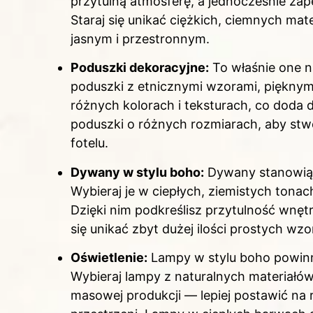
przytulną atmosferę, a jednocześnie za
Staraj się unikać ciężkich, ciemnych ma
jasnym i przestronnym.
Poduszki dekoracyjne:
To właśnie one n
poduszki z etnicznymi wzorami, pięknymi
różnych kolorach i teksturach, co doda 
poduszki o różnych rozmiarach, aby st
fotelu.
Dywany w stylu boho:
Dywany stanowią 
Wybieraj je w ciepłych, ziemistych tona
Dzięki nim podkreślisz przytulność wnęt
się unikać zbyt dużej ilości prostych w
Oświetlenie:
Lampy w stylu boho powinny
Wybieraj lampy z naturalnych materiałów,
masowej produkcji — lepiej postawić na r