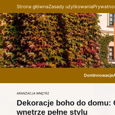
Strona główna
Zasady użytkowania
Prywatno
Dom
Innowacje
ARANŻACJA WNĘTRZ
Dekoracje boho do domu: O
wnętrze pełne stylu