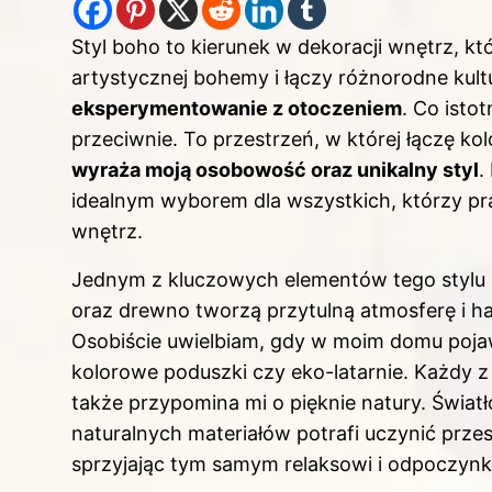
Styl boho to kierunek w dekoracji wnętrz, k
artystycznej bohemy i łączy różnorodne kult
eksperymentowanie z otoczeniem
. Co isto
przeciwnie. To przestrzeń, w której łączę kol
wyraża moją osobowość oraz unikalny styl
.
idealnym wyborem dla wszystkich, którzy pr
wnętrz.
Jednym z kluczowych elementów tego stylu
oraz drewno tworzą przytulną atmosferę i ha
Osobiście uwielbiam, gdy w moim domu pojawi
kolorowe poduszki czy eko-latarnie. Każdy 
także przypomina mi o pięknie natury. Świat
naturalnych materiałów
potrafi uczynić prze
sprzyjając tym samym relaksowi i odpoczynk