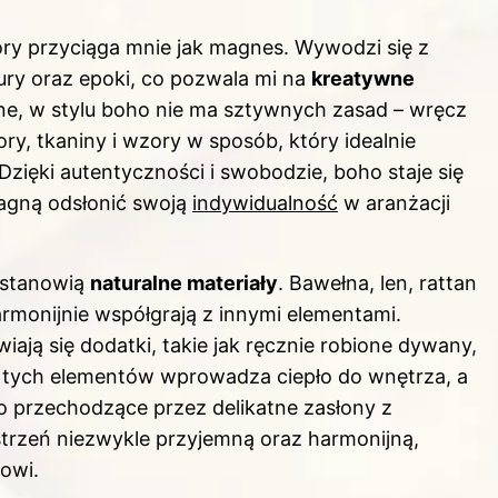
tóry przyciąga mnie jak magnes. Wywodzi się z
ury oraz epoki, co pozwala mi na
kreatywne
tne, w stylu boho nie ma sztywnych zasad – wręcz
ory, tkaniny i wzory w sposób, który idealnie
 Dzięki autentyczności i swobodzie, boho staje się
agną odsłonić swoją
indywidualność
w aranżacji
 stanowią
naturalne materiały
. Bawełna, len, rattan
rmonijnie współgrają z innymi elementami.
ają się dodatki, takie jak ręcznie robione dywany,
z tych elementów wprowadza ciepło do wnętrza, a
ło przechodzące przez delikatne zasłony
z
strzeń niezwykle przyjemną oraz harmonijną,
owi.