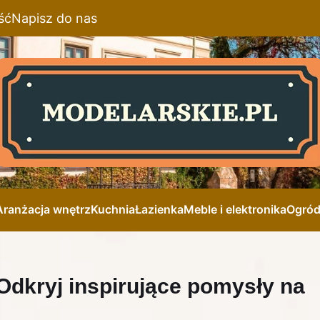
ść
Napisz do nas
Aranżacja wnętrz
Kuchnia
Łazienka
Meble i elektronika
Ogró
dkryj inspirujące pomysły na