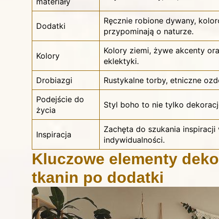
materiały
Ręcznie robione dywany, kolor
Dodatki
przypominają o naturze.
Kolory ziemi, żywe akcenty or
Kolory
eklektyki.
Drobiazgi
Rustykalne torby, etniczne oz
Podejście do
Styl boho to nie tylko dekoracj
życia
Zachęta do szukania inspiracji
Inspiracja
indywidualności.
Kluczowe elementy dekor
tkanin po dodatki