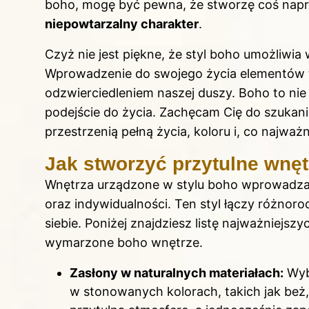
boho, mogę być pewna, że stworzę coś napr
niepowtarzalny charakter
.
Czyż nie jest piękne, że styl boho umożliwi
Wprowadzenie do swojego życia elementów teg
odzwierciedleniem naszej duszy. Boho to nie 
podejście do życia. Zachęcam Cię do szukania
przestrzenią pełną życia, koloru i, co najważn
Jak stworzyć przytulne wnęt
Wnętrza urządzone w stylu boho wprowadza
oraz indywidualności. Ten styl łączy różno
siebie. Poniżej znajdziesz listę najważniejszy
wymarzone boho wnętrze.
Zasłony w naturalnych materiałach:
Wybi
w stonowanych kolorach, takich jak beż, 