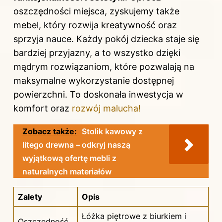
oszczędności miejsca, zyskujemy także
mebel, który rozwija kreatywność oraz
sprzyja nauce. Każdy pokój dziecka staje się
bardziej przyjazny, a to wszystko dzięki
mądrym rozwiązaniom, które pozwalają na
maksymalne wykorzystanie dostępnej
powierzchni. To doskonała inwestycja w
komfort oraz
rozwój malucha!
Zobacz także:
Stolik kawowy z
litego drewna – odkryj naszą
wyjątkową ofertę mebli z
naturalnych materiałów
Zalety
Opis
Łóżka piętrowe z biurkiem i
Oszczędność