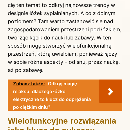
cię ten temat to odkryj
najnowsze trendy w
designie łóżek sypialnianych
. A co z dolnym
poziomem? Tam warto zastanowić się nad
zagospodarowaniem przestrzeni pod łóżkiem,
tworząc kącik do nauki lub zabawy. W ten
sposób mogę stworzyć wielofunkcjonalną
przestrzeń, którą uwielbiam, ponieważ łączy
w sobie różne aspekty – od snu, przez naukę,
aż po zabawę.
Zobacz także:
Odkryj magię
relaksu: dlaczego łóżko
elektryczne to klucz do odprężenia
po ciężkim dniu?
Wielofunkcyjne rozwiązania