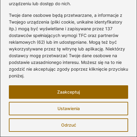
psychologa, który sprzyja komfortowi i
urządzeniu lub dostęp do nich.
relaksowi?
Twoje dane osobowe będą przetwarzane, a informacje z
Twojego urządzenia (pliki cookie, unikalne identyfikatory
Stół kamienia do kawy – odkryj najlepsze
itp.) mogą być wyświetlane i zapisywane przez 137
propozycje na rynku
dostawców spełniających wymogi TFC oraz partnerów
reklamowych (62) lub im udostępniane. Mogą też być
Odkryj Magię Spotkań: Dlaczego Stół Na
wykorzystywane przez tę witrynę lub aplikację. Niektórzy
14 Osób To Kluczowy Element Twojej
dostawcy mogę przetwarzać Twoje dane osobowe na
Przestrzeni
podstawie uzasadnionego interesu. Możesz się na to nie
zgodzić nie akceptując zgody poprzez kliknięcie przycisku
Stylowy regal z rurek hydraulicznych –
poniżej.
meble na miarę Twojego wnętrza
Zaakceptuj
Mała kanapa z funkcją spania – klucz do
optymalizacji przestrzeni w małym
Ustawienia
salonie
Elegancja w Twojej jadalni: Czy
Odrzuć
drewniany stół rozkładany dębowy to