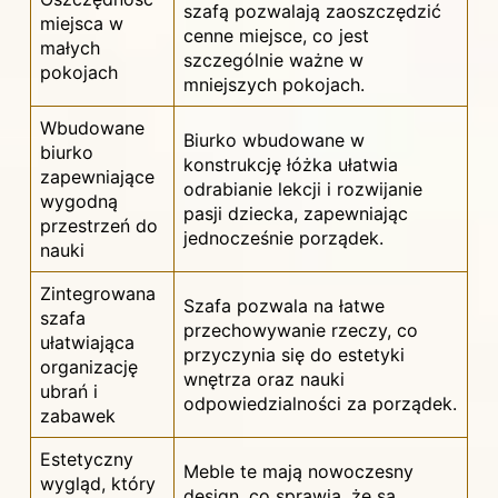
szafą pozwalają zaoszczędzić
miejsca w
cenne miejsce, co jest
małych
szczególnie ważne w
pokojach
mniejszych pokojach.
Wbudowane
Biurko wbudowane w
biurko
konstrukcję łóżka ułatwia
zapewniające
odrabianie lekcji i rozwijanie
wygodną
pasji dziecka, zapewniając
przestrzeń do
jednocześnie porządek.
nauki
Zintegrowana
Szafa pozwala na łatwe
szafa
przechowywanie rzeczy, co
ułatwiająca
przyczynia się do estetyki
organizację
wnętrza oraz nauki
ubrań i
odpowiedzialności za porządek.
zabawek
Estetyczny
Meble te mają nowoczesny
wygląd, który
design, co sprawia, że są