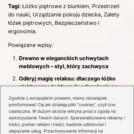
Tagi:
Łóżko piętrowe z biurkiem, Przestrzeń
do nauki, Urządzanie pokoju dziecka, Zalety
łóżek piętrowych, Bezpieczeństwo i
ergonomia.
Powiązane wpisy:
Drewno w eleganckich uchwytach
meblowych – styl, który zachwyca
Odkryj magię relaksu: dlaczego łóżko
elektryczne to klucz do odprężenia po
ciężkim dniu?
Zgodnie z europejskim prawem, mamy obowiązek
poinformować Cię jak działają pliki "cookies", czyli tzw.
Sekrety skutecznej pielęgnacji: Jak
ciasteczka. W dużym skrócie witryna prosi o zgodę na
prawidłowo olejować blat drewniany?
wykorzystanie Twoich danych. Spersonalizowane reklamy i
treści, pomiar reklam i treści, badanie odbiorców i
Jak znaleźć idealny fotel do gabinetu
ulepszanie usług. Przechowywanie informacji na