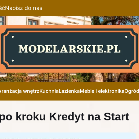
ść
Napisz do nas
Aranżacja wnętrz
Kuchnia
Łazienka
Meble i elektronika
Ogró
po kroku Kredyt na Start