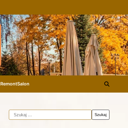
d
Remont
Salon