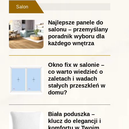
Salon
Najlepsze panele do
salonu – przemyślany
poradnik wyboru dla
każdego wnętrza
Okno fix w salonie –
co warto wiedzieć o
zaletach i wadach
stałych przeszkleń w
domu?
Biała poduszka –
klucz do elegancji i
komfortu w Twoim