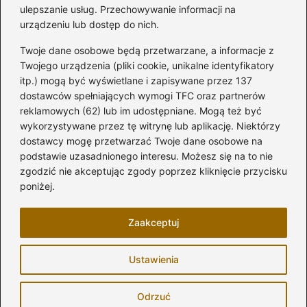
Kategorie
ulepszanie usług. Przechowywanie informacji na
urządzeniu lub dostęp do nich.
Aranżacja wnętrz
(282)
Twoje dane osobowe będą przetwarzane, a informacje z
Dom
(171)
Twojego urządzenia (pliki cookie, unikalne identyfikatory
itp.) mogą być wyświetlane i zapisywane przez 137
Innowacje
(10)
dostawców spełniających wymogi TFC oraz partnerów
Kuchnia
(32)
reklamowych (62) lub im udostępniane. Mogą też być
Łazienka
(43)
wykorzystywane przez tę witrynę lub aplikację. Niektórzy
Meble i elektronika
(74)
dostawcy mogę przetwarzać Twoje dane osobowe na
podstawie uzasadnionego interesu. Możesz się na to nie
Ogród
(81)
zgodzić nie akceptując zgody poprzez kliknięcie przycisku
Remont
(17)
poniżej.
Salon
(7)
Zaakceptuj
Strona główna
Zasady użytkowania
Prywatność
Ustawienia
Napisz do nas
Copyright © 2026 modelarskie.pl
Odrzuć