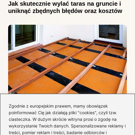
Jak skutecznie wylać taras na gruncie i
uniknąć zbędnych błędów oraz kosztów
Jak efektywnie wykończyć taras
Zgodnie z europejskim prawem, mamy obowiązek
betonowy, by uniknąć najczęstszych
poinformować Cię jak działają pliki "cookies", czyli tzw.
błędów i kosztów?
ciasteczka. W dużym skrócie witryna prosi o zgodę na
wykorzystanie Twoich danych. Spersonalizowane reklamy i
treści, pomiar reklam i treści, badanie odbiorców i