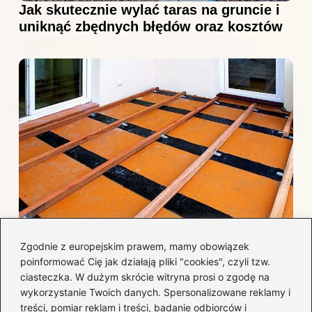
Jak skutecznie wylać taras na gruncie i
uniknąć zbędnych błędów oraz kosztów
Jak efektywnie wykończyć taras
Zgodnie z europejskim prawem, mamy obowiązek
betonowy, by uniknąć najczęstszych
poinformować Cię jak działają pliki "cookies", czyli tzw.
błędów i kosztów?
ciasteczka. W dużym skrócie witryna prosi o zgodę na
wykorzystanie Twoich danych. Spersonalizowane reklamy i
treści, pomiar reklam i treści, badanie odbiorców i