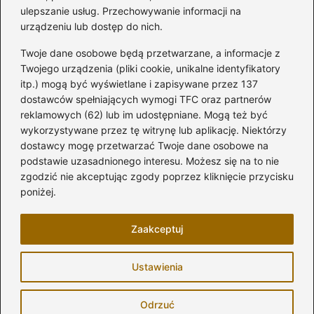
Kategorie
ulepszanie usług. Przechowywanie informacji na
urządzeniu lub dostęp do nich.
Aranżacja wnętrz
(282)
Twoje dane osobowe będą przetwarzane, a informacje z
Dom
(171)
Twojego urządzenia (pliki cookie, unikalne identyfikatory
itp.) mogą być wyświetlane i zapisywane przez 137
Innowacje
(10)
dostawców spełniających wymogi TFC oraz partnerów
Kuchnia
(32)
reklamowych (62) lub im udostępniane. Mogą też być
Łazienka
(43)
wykorzystywane przez tę witrynę lub aplikację. Niektórzy
Meble i elektronika
(74)
dostawcy mogę przetwarzać Twoje dane osobowe na
podstawie uzasadnionego interesu. Możesz się na to nie
Ogród
(81)
zgodzić nie akceptując zgody poprzez kliknięcie przycisku
Remont
(17)
poniżej.
Salon
(7)
Zaakceptuj
Strona główna
Zasady użytkowania
Prywatność
Ustawienia
Napisz do nas
Copyright © 2026 modelarskie.pl
Odrzuć