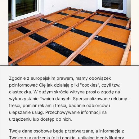
Jak efektywnie wykończyć taras
Zgodnie z europejskim prawem, mamy obowiązek
betonowy, by uniknąć najczęstszych
poinformować Cię jak działają pliki "cookies", czyli tzw.
błędów i kosztów?
ciasteczka. W dużym skrócie witryna prosi o zgodę na
wykorzystanie Twoich danych. Spersonalizowane reklamy i
treści, pomiar reklam i treści, badanie odbiorców i
Kategorie
ulepszanie usług. Przechowywanie informacji na
urządzeniu lub dostęp do nich.
Aranżacja wnętrz
(282)
Twoje dane osobowe będą przetwarzane, a informacje z
Dom
(171)
Twojego urządzenia (pliki cookie, unikalne identyfikatory