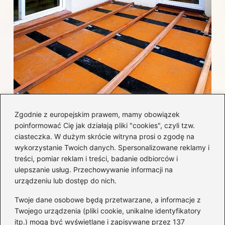
Jak efektywnie wykończyć taras
Zgodnie z europejskim prawem, mamy obowiązek
betonowy, by uniknąć najczęstszych
poinformować Cię jak działają pliki "cookies", czyli tzw.
błędów i kosztów?
ciasteczka. W dużym skrócie witryna prosi o zgodę na
wykorzystanie Twoich danych. Spersonalizowane reklamy i
treści, pomiar reklam i treści, badanie odbiorców i
Kategorie
ulepszanie usług. Przechowywanie informacji na
urządzeniu lub dostęp do nich.
Aranżacja wnętrz
(282)
Twoje dane osobowe będą przetwarzane, a informacje z
Dom
(171)
Twojego urządzenia (pliki cookie, unikalne identyfikatory
itp.) mogą być wyświetlane i zapisywane przez 137
Innowacje
(10)