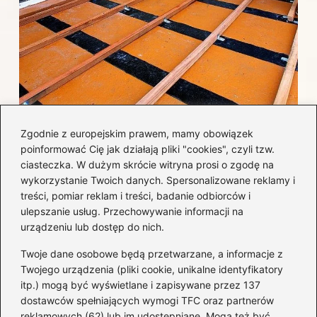
Jak efektywnie wykończyć taras
Zgodnie z europejskim prawem, mamy obowiązek
betonowy, by uniknąć najczęstszych
poinformować Cię jak działają pliki "cookies", czyli tzw.
błędów i kosztów?
ciasteczka. W dużym skrócie witryna prosi o zgodę na
wykorzystanie Twoich danych. Spersonalizowane reklamy i
treści, pomiar reklam i treści, badanie odbiorców i
Kategorie
ulepszanie usług. Przechowywanie informacji na
urządzeniu lub dostęp do nich.
Aranżacja wnętrz
(282)
Twoje dane osobowe będą przetwarzane, a informacje z
Dom
(171)
Twojego urządzenia (pliki cookie, unikalne identyfikatory
itp.) mogą być wyświetlane i zapisywane przez 137
Innowacje
(10)
dostawców spełniających wymogi TFC oraz partnerów
Kuchnia
(32)
reklamowych (62) lub im udostępniane. Mogą też być