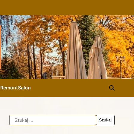
d
Remont
Salon