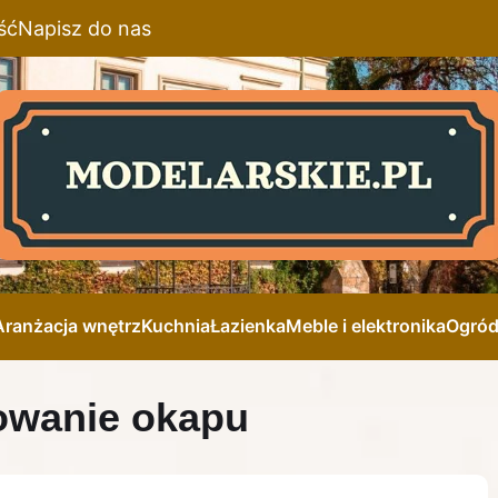
ść
Napisz do nas
Aranżacja wnętrz
Kuchnia
Łazienka
Meble i elektronika
Ogró
kowanie okapu