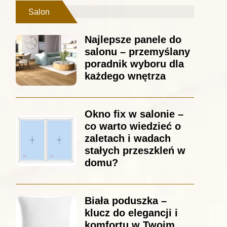
Salon
Najlepsze panele do
salonu – przemyślany
poradnik wyboru dla
każdego wnętrza
Okno fix w salonie –
co warto wiedzieć o
zaletach i wadach
stałych przeszkleń w
domu?
Biała poduszka –
klucz do elegancji i
komfortu w Twoim