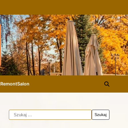
d
Remont
Salon