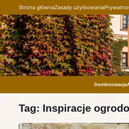
Strona główna
Zasady użytkowania
Prywatno
Dom
Innowacje
Tag:
Inspiracje ogrod