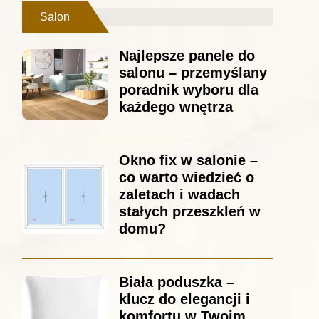
Salon
Najlepsze panele do
salonu – przemyślany
poradnik wyboru dla
każdego wnętrza
Okno fix w salonie –
co warto wiedzieć o
zaletach i wadach
stałych przeszkleń w
domu?
Biała poduszka –
klucz do elegancji i
komfortu w Twoim