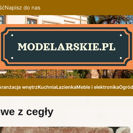
ść
Napisz do nas
Aranżacja wnętrz
Kuchnia
Łazienka
Meble i elektronika
Ogró
owe z cegły