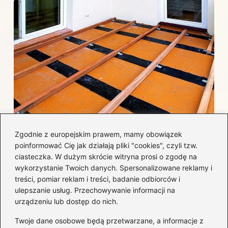
Jak efektywnie wykończyć taras
Zgodnie z europejskim prawem, mamy obowiązek
betonowy, by uniknąć najczęstszych
poinformować Cię jak działają pliki "cookies", czyli tzw.
błędów i kosztów?
ciasteczka. W dużym skrócie witryna prosi o zgodę na
wykorzystanie Twoich danych. Spersonalizowane reklamy i
treści, pomiar reklam i treści, badanie odbiorców i
Kategorie
ulepszanie usług. Przechowywanie informacji na
urządzeniu lub dostęp do nich.
Aranżacja wnętrz
(282)
Twoje dane osobowe będą przetwarzane, a informacje z