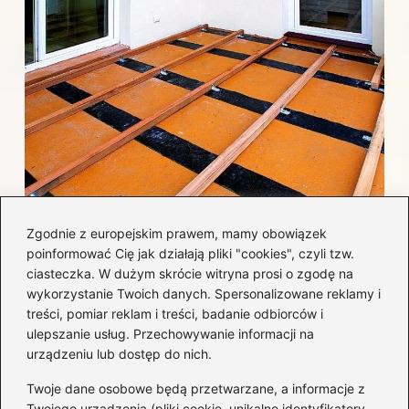
Jak efektywnie wykończyć taras
Zgodnie z europejskim prawem, mamy obowiązek
betonowy, by uniknąć najczęstszych
poinformować Cię jak działają pliki "cookies", czyli tzw.
błędów i kosztów?
ciasteczka. W dużym skrócie witryna prosi o zgodę na
wykorzystanie Twoich danych. Spersonalizowane reklamy i
treści, pomiar reklam i treści, badanie odbiorców i
Kategorie
ulepszanie usług. Przechowywanie informacji na
urządzeniu lub dostęp do nich.
Aranżacja wnętrz
(282)
Twoje dane osobowe będą przetwarzane, a informacje z
Dom
(171)
Twojego urządzenia (pliki cookie, unikalne identyfikatory