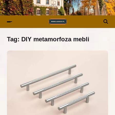
Tag:
DIY metamorfoza mebli