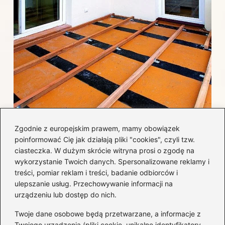
Jak efektywnie wykończyć taras
Zgodnie z europejskim prawem, mamy obowiązek
betonowy, by uniknąć najczęstszych
poinformować Cię jak działają pliki "cookies", czyli tzw.
błędów i kosztów?
ciasteczka. W dużym skrócie witryna prosi o zgodę na
wykorzystanie Twoich danych. Spersonalizowane reklamy i
treści, pomiar reklam i treści, badanie odbiorców i
Kategorie
ulepszanie usług. Przechowywanie informacji na
urządzeniu lub dostęp do nich.
Aranżacja wnętrz
(282)
Twoje dane osobowe będą przetwarzane, a informacje z
Dom
(171)
Twojego urządzenia (pliki cookie, unikalne identyfikatory