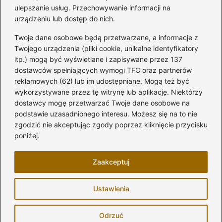
Kategorie
ulepszanie usług. Przechowywanie informacji na
urządzeniu lub dostęp do nich.
Aranżacja wnętrz
(282)
Twoje dane osobowe będą przetwarzane, a informacje z
Dom
(171)
Twojego urządzenia (pliki cookie, unikalne identyfikatory
itp.) mogą być wyświetlane i zapisywane przez 137
Innowacje
(10)
dostawców spełniających wymogi TFC oraz partnerów
Kuchnia
(32)
reklamowych (62) lub im udostępniane. Mogą też być
Łazienka
(43)
wykorzystywane przez tę witrynę lub aplikację. Niektórzy
Meble i elektronika
(74)
dostawcy mogę przetwarzać Twoje dane osobowe na
podstawie uzasadnionego interesu. Możesz się na to nie
Ogród
(81)
zgodzić nie akceptując zgody poprzez kliknięcie przycisku
Remont
(17)
poniżej.
Salon
(7)
Zaakceptuj
Strona główna
Zasady użytkowania
Prywatność
Ustawienia
Napisz do nas
Copyright © 2026 modelarskie.pl
Odrzuć