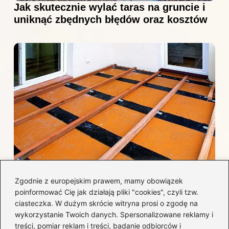
Jak skutecznie wylać taras na gruncie i
uniknąć zbędnych błędów oraz kosztów
Jak efektywnie wykończyć taras
Zgodnie z europejskim prawem, mamy obowiązek
betonowy, by uniknąć najczęstszych
poinformować Cię jak działają pliki "cookies", czyli tzw.
błędów i kosztów?
ciasteczka. W dużym skrócie witryna prosi o zgodę na
wykorzystanie Twoich danych. Spersonalizowane reklamy i
treści, pomiar reklam i treści, badanie odbiorców i