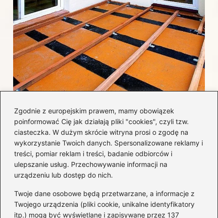
Jak efektywnie wykończyć taras
Zgodnie z europejskim prawem, mamy obowiązek
betonowy, by uniknąć najczęstszych
poinformować Cię jak działają pliki "cookies", czyli tzw.
błędów i kosztów?
ciasteczka. W dużym skrócie witryna prosi o zgodę na
wykorzystanie Twoich danych. Spersonalizowane reklamy i
treści, pomiar reklam i treści, badanie odbiorców i
Kategorie
ulepszanie usług. Przechowywanie informacji na
urządzeniu lub dostęp do nich.
Aranżacja wnętrz
(282)
Twoje dane osobowe będą przetwarzane, a informacje z
Dom
(171)
Twojego urządzenia (pliki cookie, unikalne identyfikatory
itp.) mogą być wyświetlane i zapisywane przez 137
Innowacje
(10)