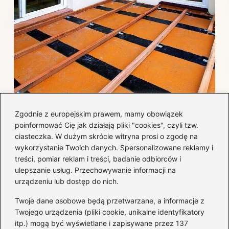
Jak efektywnie wykończyć taras
Zgodnie z europejskim prawem, mamy obowiązek
betonowy, by uniknąć najczęstszych
poinformować Cię jak działają pliki "cookies", czyli tzw.
błędów i kosztów?
ciasteczka. W dużym skrócie witryna prosi o zgodę na
wykorzystanie Twoich danych. Spersonalizowane reklamy i
treści, pomiar reklam i treści, badanie odbiorców i
Kategorie
ulepszanie usług. Przechowywanie informacji na
urządzeniu lub dostęp do nich.
Aranżacja wnętrz
(282)
Twoje dane osobowe będą przetwarzane, a informacje z
Dom
(171)
Twojego urządzenia (pliki cookie, unikalne identyfikatory
itp.) mogą być wyświetlane i zapisywane przez 137
Innowacje
(10)