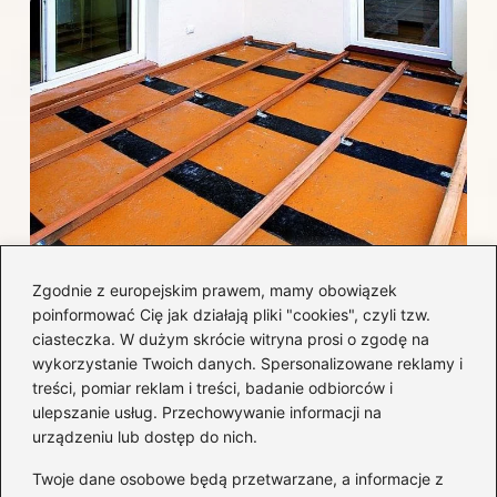
Jak efektywnie wykończyć taras
Zgodnie z europejskim prawem, mamy obowiązek
betonowy, by uniknąć najczęstszych
poinformować Cię jak działają pliki "cookies", czyli tzw.
błędów i kosztów?
ciasteczka. W dużym skrócie witryna prosi o zgodę na
wykorzystanie Twoich danych. Spersonalizowane reklamy i
treści, pomiar reklam i treści, badanie odbiorców i
Kategorie
ulepszanie usług. Przechowywanie informacji na
urządzeniu lub dostęp do nich.
Aranżacja wnętrz
(282)
Twoje dane osobowe będą przetwarzane, a informacje z