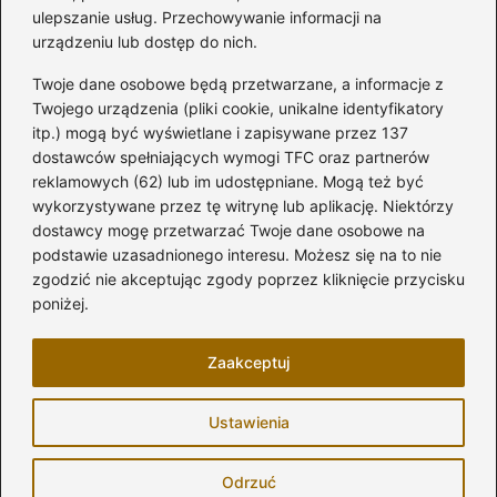
Kategorie
ulepszanie usług. Przechowywanie informacji na
urządzeniu lub dostęp do nich.
Aranżacja wnętrz
(282)
Twoje dane osobowe będą przetwarzane, a informacje z
Dom
(171)
Twojego urządzenia (pliki cookie, unikalne identyfikatory
itp.) mogą być wyświetlane i zapisywane przez 137
Innowacje
(10)
dostawców spełniających wymogi TFC oraz partnerów
Kuchnia
(32)
reklamowych (62) lub im udostępniane. Mogą też być
Łazienka
(43)
wykorzystywane przez tę witrynę lub aplikację. Niektórzy
Meble i elektronika
(74)
dostawcy mogę przetwarzać Twoje dane osobowe na
podstawie uzasadnionego interesu. Możesz się na to nie
Ogród
(81)
zgodzić nie akceptując zgody poprzez kliknięcie przycisku
Remont
(17)
poniżej.
Salon
(7)
Zaakceptuj
Strona główna
Zasady użytkowania
Prywatność
Ustawienia
Napisz do nas
Copyright © 2026 modelarskie.pl
Odrzuć