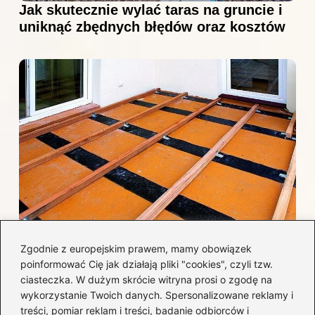
Jak skutecznie wylać taras na gruncie i
uniknąć zbędnych błędów oraz kosztów
Jak efektywnie wykończyć taras
Zgodnie z europejskim prawem, mamy obowiązek
betonowy, by uniknąć najczęstszych
poinformować Cię jak działają pliki "cookies", czyli tzw.
błędów i kosztów?
ciasteczka. W dużym skrócie witryna prosi o zgodę na
wykorzystanie Twoich danych. Spersonalizowane reklamy i
treści, pomiar reklam i treści, badanie odbiorców i