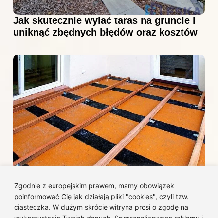
Jak skutecznie wylać taras na gruncie i
uniknąć zbędnych błędów oraz kosztów
Jak efektywnie wykończyć taras
Zgodnie z europejskim prawem, mamy obowiązek
betonowy, by uniknąć najczęstszych
poinformować Cię jak działają pliki "cookies", czyli tzw.
błędów i kosztów?
ciasteczka. W dużym skrócie witryna prosi o zgodę na
wykorzystanie Twoich danych. Spersonalizowane reklamy i