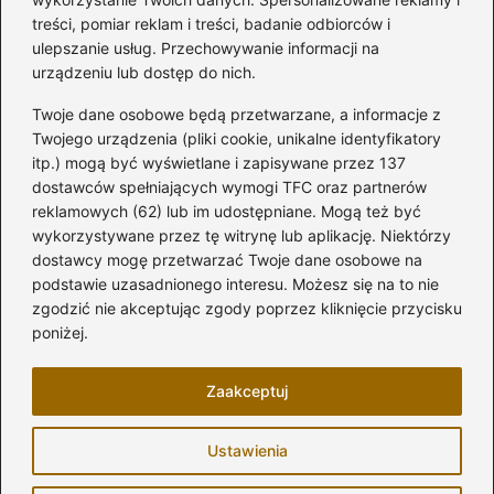
treści, pomiar reklam i treści, badanie odbiorców i
Kategorie
ulepszanie usług. Przechowywanie informacji na
urządzeniu lub dostęp do nich.
Aranżacja wnętrz
(282)
Twoje dane osobowe będą przetwarzane, a informacje z
Dom
(171)
Twojego urządzenia (pliki cookie, unikalne identyfikatory
itp.) mogą być wyświetlane i zapisywane przez 137
Innowacje
(10)
dostawców spełniających wymogi TFC oraz partnerów
Kuchnia
(32)
reklamowych (62) lub im udostępniane. Mogą też być
Łazienka
(43)
wykorzystywane przez tę witrynę lub aplikację. Niektórzy
Meble i elektronika
(74)
dostawcy mogę przetwarzać Twoje dane osobowe na
podstawie uzasadnionego interesu. Możesz się na to nie
Ogród
(81)
zgodzić nie akceptując zgody poprzez kliknięcie przycisku
Remont
(17)
poniżej.
Salon
(7)
Zaakceptuj
Strona główna
Zasady użytkowania
Prywatność
Ustawienia
Napisz do nas