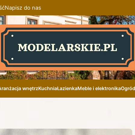
ść
Napisz do nas
Aranżacja wnętrz
Kuchnia
Łazienka
Meble i elektronika
Ogró