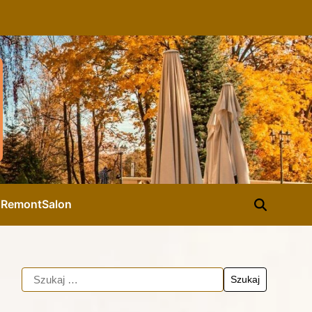
d
Remont
Salon